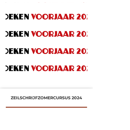
ZEILSCHRIJFZOMERCURSUS 2024
Onze ZeilSchrijfZomerCursus was weer
een groot succes!