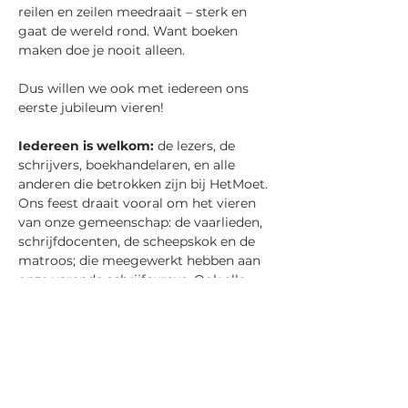
reilen en zeilen meedraait – sterk en 
gaat de wereld rond. Want boeken 
maken doe je nooit alleen.
Dus willen we ook met iedereen ons 
eerste jubileum vieren!
Iedereen is welkom: 
de lezers, de 
schrijvers, boekhandelaren, en alle 
anderen die betrokken zijn bij HetMoet. 
Ons feest draait vooral om het vieren 
van onze gemeenschap: de vaarlieden, 
schrijfdocenten, de scheepskok en de 
matroos; die meegewerkt hebben aan 
onze varende schrijfcursus. Ook alle 
schrijvers, vertalers, redacteuren, 
vormgevers, drukkers en illustratoren, 
jeneverstokers, boekbinders, lezers, 
instagrammers, boekbloggers, noem 
maar op – de hele diverse groep van 
mensen met wie we ooit hebben 