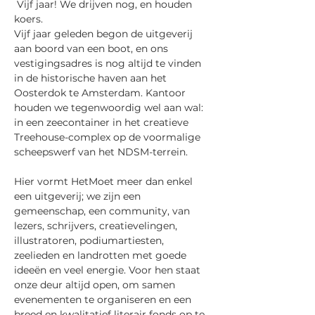
 Vijf jaar! We drijven nog, en houden 
koers.
Vijf jaar geleden begon de uitgeverij 
aan boord van een boot, en ons 
vestigingsadres is nog altijd te vinden 
in de historische haven aan het 
Oosterdok te Amsterdam. Kantoor 
houden we tegenwoordig wel aan wal: 
in een zeecontainer in het creatieve 
Treehouse-complex op de voormalige 
scheepswerf van het NDSM-terrein.
Hier vormt HetMoet meer dan enkel 
een uitgeverij; we zijn een 
gemeenschap, een community, van 
lezers, schrijvers, creatievelingen, 
illustratoren, podiumartiesten, 
zeelieden en landrotten met goede 
ideeën en veel energie. Voor hen staat 
onze deur altijd open, om samen 
evenementen te organiseren en een 
breed en kwalitatief literair fonds op te 