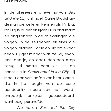
ruitenvrouw. 
In de allereerste aflevering van 
Sex 
and the City
 ontmoet Carrie Bradshaw 
de man die we leren kennen als ‘Mr. Big’. 
Mr. Big is ouder en rijker. Hij is charmant 
en ongrijpbaar. In de afleveringen die 
volgen, in de seizoenen en films die 
volgen, draaien Carrie en Big om elkaar 
heen. Hij geeft haar wat ze wil, even, 
een beetje, en doet dan een stap 
terug. Hij maakt haar ziek, is de 
conclusie in
 Sentimental in the City
. Hij 
maakt een verslaafde van haar. Carrie, 
die in het begin van de serie 
aandoenlijk
neurotisch is, wordt 
onredelijk, onzeker, geobsedeerd, 
wanhopig, paranoïde. 
	We haten 
Sex and the City 