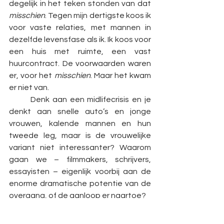
degelijk in het teken stonden van dat 
misschien
. Tegen mijn dertigste koos ik 
voor vaste relaties, met mannen in 
dezelfde levensfase als ik. Ik koos voor 
een huis met ruimte, een vast 
huurcontract. De voorwaarden waren 
er, voor het 
misschien
. Maar het kwam 
er niet van. 
	Denk aan een midlifecrisis en je 
denkt aan snelle auto’s en jonge 
vrouwen, kalende mannen en hun 
tweede leg, maar is de vrouwelijke 
variant niet interessanter? Waarom 
gaan we – filmmakers, schrijvers, 
essayisten – eigenlijk voorbij aan de 
enorme dramatische potentie van de 
overgang, of de aanloop er naartoe?
De deur ging dicht en mijn blik ging 