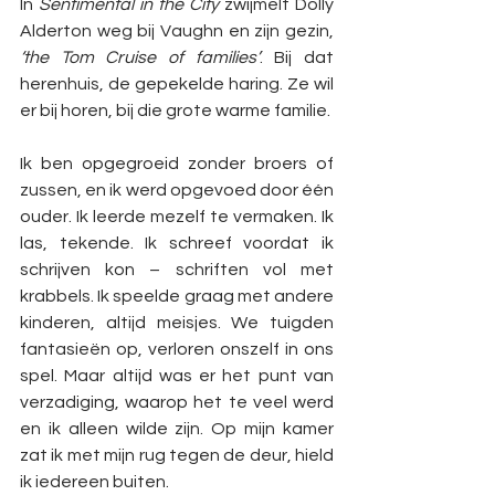
In 
Sentimental in the City
 zwijmelt Dolly 
Alderton weg bij Vaughn en zijn gezin, 
‘the Tom Cruise of families’
. Bij dat 
herenhuis, de gepekelde haring. Ze wil 
er bij horen, bij die grote warme familie.
Ik ben opgegroeid zonder broers of 
zussen, en ik werd opgevoed door één 
ouder. Ik leerde mezelf te vermaken. Ik 
las, tekende. Ik schreef voordat ik 
schrijven kon – schriften vol met 
krabbels. Ik speelde graag met andere 
kinderen, altijd meisjes. We tuigden 
fantasieën op, verloren onszelf in ons 
spel. Maar altijd was er het punt van 
verzadiging, waarop het te veel werd 
en ik alleen wilde zijn. Op mijn kamer 
zat ik met mijn rug tegen de deur, hield 
ik iedereen buiten. 