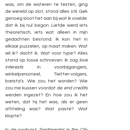
was, om de wateren te testen, ging 
de wereld op slot, stond alles stil. Gek 
genoeg sloot het aan bij wat ik voelde: 
dat ik bij nul begon. Liefde werd iets 
theoretisch, iets wat alleen in mijn 
gedachten bestond. Ik kon het in 
elkaar puzzelen, op maat maken. Wat 
wil ik? dacht ik. Wat voor type? Alles 
stond op losse schroeven. Ik zag 
love 
interests 
in voorbijgangers, 
winkelpersoneel, Twitter-volgers, 
barista’s. Wie zou het worden? Wie 
zou me kussen voordat de 
end credits 
werden ingezet? En hoe zou ik het 
weten, dat hij het was, als er geen 
aftiteling was? Wat paste? Wat 
klopte?
In de podcast 
Sentimental in the City