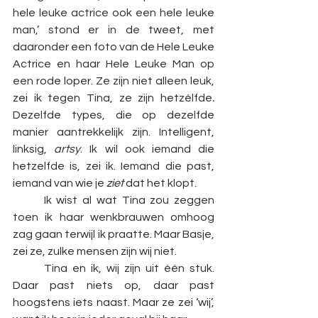
hele leuke actrice ook een hele leuke 
man,’ stond er in de tweet, met 
daaronder een foto van de Hele Leuke 
Actrice en haar Hele Leuke Man op 
een rode loper. Ze zijn niet alleen leuk, 
zei ik tegen Tina, ze zijn hetzélfde
. 
Dezelfde types, die op dezelfde 
manier aantrekkelijk zijn. Intelligent, 
linksig, 
artsy
. Ik wil ook iemand die 
hetzelfde is, zei ik. Iemand die past, 
iemand van wie je 
ziet
 dat het klopt. 
	Ik wist al wat Tina zou zeggen 
toen ik haar wenkbrauwen omhoog 
zag gaan terwijl ik praatte. Maar Basje, 
zei ze, zulke mensen zijn wij niet.
	Tina en ik, wij zijn uit één stuk. 
Daar past niets op, daar past 
hoogstens iets naast. Maar ze zei ‘wij’, 