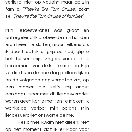
verliefd, niet op Vaughn maar op zijn 
familie. ‘
They’re like Tom Cruise
,’ zegt 
ze. ‘
They’re the Tom Cruise of families
.’
Mijn liefdesverdriet was groot en 
ontregelend. Ik probeerde mijn handen 
eromheen te sluiten, maar telkens als 
ik dacht dat ik er grip op had, glipte 
het tussen mijn vingers vandaan. Ik 
ben iemand van de korte metten. Mijn 
verdriet kan de ene dag peilloos lijken 
en de volgende dag vergeten zijn, op 
een manier die zelfs mij angst 
aanjaagt. Maar met dit liefdesverdriet 
waren geen korte metten te maken. Ik 
wankelde, verloor mijn balans. Mijn 
liefdesverdriet ontwortelde me.
	Het onheil kwam niet alleen. Net 
op het moment dat ik er klaar voor 