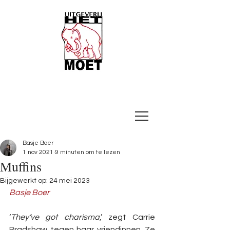
Basje Boer
1 nov 2021
9 minuten om te lezen
Muffins
Bijgewerkt op:
24 mei 2023
Basje Boer
‘
They’ve got charisma
,’ zegt Carrie 
Bradshaw tegen haar vriendinnen. Ze 