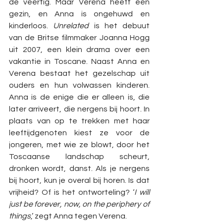
de veertig. Maar Verena heeft een 
gezin, en Anna is ongehuwd en 
kinderloos. 
Unrelated 
is het debuut 
van de Britse filmmaker Joanna Hogg 
uit 2007, een klein drama over een 
vakantie in Toscane. Naast Anna en 
Verena bestaat het gezelschap uit 
ouders en hun volwassen kinderen. 
Anna is de enige die er alleen is, die 
later arriveert, die nergens bij hoort. In 
plaats van op te trekken met haar 
leeftijdgenoten kiest ze voor de 
jongeren, met wie ze blowt, door het 
Toscaanse landschap scheurt, 
dronken wordt, danst. Als je nergens 
bij hoort, kun je overal bij horen. Is dat 
vrijheid? Of is het ontworteling?
‘
I will 
just be forever, now, on the periphery of 
things
,’ zegt Anna tegen Verena.