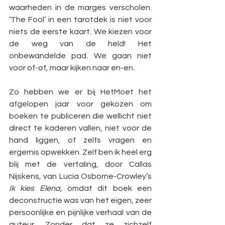
waarheden in de marges verscholen. 
‘The Fool’ in een tarotdek is niet voor 
niets de eerste kaart. We kiezen voor 
de weg van de held! Het 
onbewandelde pad. We gaan niet 
voor of-of, maar kijken naar en-en.
Zo hebben we er bij HetMoet het 
afgelopen jaar voor gekozen om 
boeken te publiceren die wellicht niet 
direct te kaderen vallen, niet voor de 
hand liggen, of zelfs vragen en 
ergernis opwekken. Zelf ben ik heel erg 
blij met de vertaling, door Callas 
Nijskens, van Lucia Osborne-Crowley’s 
Ik kies Elena,
 omdat dit boek een 
deconstructie was van het eigen, zeer 
persoonlijke en pijnlijke verhaal van de 
auteur. Zonder dat ze zichzelf 