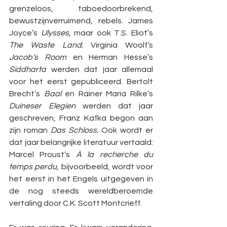
grenzeloos, taboedoorbrekend, 
bewustzijnverruimend, rebels. James 
Joyce’s 
Ulysses
, maar ook T.S. Eliot’s 
The Waste Land
; Virginia Woolf’s 
Jacob’s Room
 en Herman Hesse’s 
Siddharta 
werden dat jaar allemaal 
voor het eerst gepubliceerd. Bertolt 
Brecht’s 
Baal
 en Rainer Maria Rilke’s 
Duineser Elegien
 werden dat jaar 
geschreven, Franz Kafka begon aan 
zijn roman 
Das Schloss. 
Ook wordt er 
dat jaar belangrijke literatuur vertaald: 
Marcel Proust’s 
À la recherche du 
temps perdu
, bijvoorbeeld, wordt voor 
het eerst in het Engels uitgegeven in 
de nog steeds wereldberoemde 
vertaling door C.K. Scott Montcrieff.