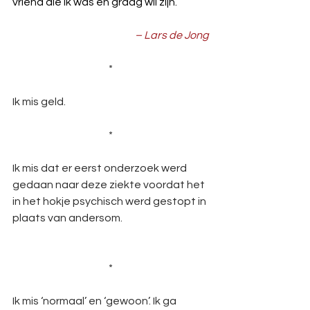
vriend die ik was en graag wil zijn.
– Lars de Jong
*
Ik mis geld.   
*
Ik mis dat er eerst onderzoek werd 
gedaan naar deze ziekte voordat het 
in het hokje psychisch werd gestopt in 
plaats van andersom.
*
Ik mis ‘normaal’ en ‘gewoon’. Ik ga 