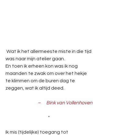
 Wat ik het allermeeste miste in die tijd 
was naar mijn atelier gaan.
En toen ik erheen kon was ik nog 
maanden te zwak om over het hekje 
te klimmen om de buren dag te 
zeggen, wat ik altijd deed.
–      Bink van Vollenhoven
*
Ik mis (tijdelijke) toegang tot 