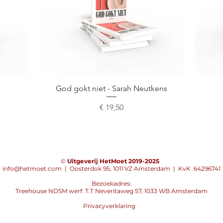
Snel overzicht
God gokt niet - Sarah Neutkens
Prijs
€ 19,50
©
Uitgeverij HetMoet 2019-2025
info@hetmoet.com
|
Oosterdok 95, 1011 VZ Amsterdam | KvK 64296741
Bezoekadres:
Treehouse NDSM werf: T.T Neveritaweg 57, 1033 WB Amsterdam
Privacyverklaring