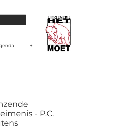
genda
+
nzende
eimenis - P.C.
tens