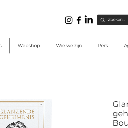
s
Webshop
Wie we zijn
Pers
A
Gla
geh
Bou