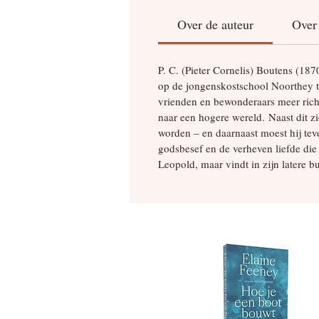
Over de auteur
Over 
P. C. (Pieter Cornelis) Boutens (187
op de jongenskostschool Noorthey te
vrienden en bewonderaars meer richten
naar een hogere wereld. Naast dit z
worden – en daarnaast moest hij teve
godsbesef en de verheven liefde die
Leopold, maar vindt in zijn latere b