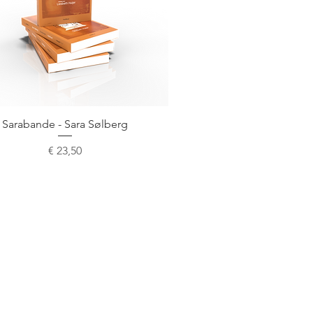
Snel overzicht
Sarabande - Sara Sølberg
Prijs
€ 23,50