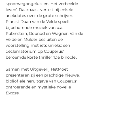
spoorwegongeluk' en 'Het verbeelde 
leven'. Daarnaast vertelt hij enkele 
anekdotes over de grote schrijver. 
Pianist Daan van de Velde speelt 
bijbehorende muziek van o.a. 
Rubinstein, Gounod en Wagner. Van de 
Velde en Mulder besluiten de 
voorstelling met iets unieks: een 
declamatorium op Couperus' 
beroemde korte thriller 'De binocle'.
Samen met Uitgeverij HetMoet 
presenteren zij een prachtige nieuwe, 
bibliofiele heruitgave van Couperus' 
ontroerende en mystieke novelle 
Extaze
.
Simon Mulder is 
voordrachtskunstenaar, docent 
klassieke talen in het middelbaar 
onderwijs en voorzitter van het Louis 
Couperus Genootschap. Hij richtte 