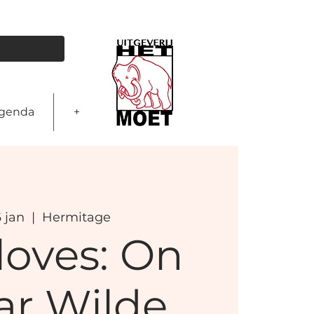
genda
+
6 jan
  |  
Hermitage
loves: On
ar Wilde