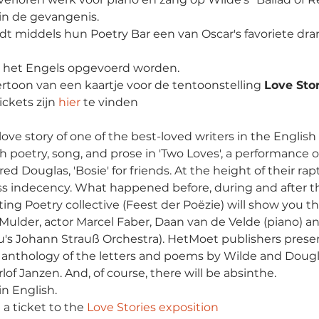
 in de gevangenis.
edt middels hun Poetry Bar een van Oscar's favoriete dran
in het Engels opgevoerd worden.
vertoon van een kaartje voor de tentoonstelling 
Love Stor
ckets zijn 
hier
 te vinden
ove story of one of the best-loved writers in the English
 poetry, song, and prose in 'Two Loves', a performance on
d Douglas, 'Bosie' for friends. At the height of their rapt
ss indecency. What happened before, during and after t
ating Poetry collective (Feest der Poëzie) will show you 
Mulder, actor Marcel Faber, Daan van de Velde (piano) a
's Johann Strauß Orchestra). HetMoet publishers presen
al anthology of the letters and poems by Wilde and Dougl
of Janzen. And, of course, there will be absinthe.
in English.
 a ticket to the 
Love Stories exposition