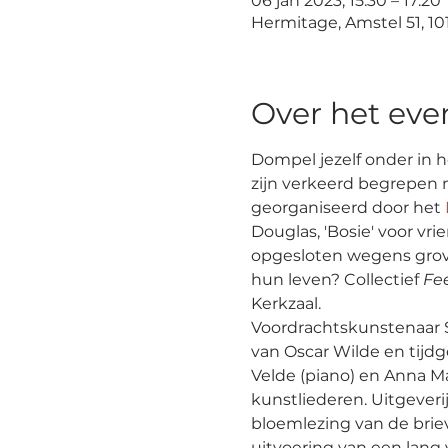
06 jan 2023, 15:30 – 17:20
Hermitage, Amstel 51, 
Over het ev
Dompel jezelf onder in h
zijn verkeerd begrepen m
georganiseerd door het 
Douglas, 'Bosie' voor vr
opgesloten wegens grove 
hun leven? Collectief 
Fee
Kerkzaal.
Voordrachtskunstenaar 
van Oscar Wilde en tijd
Velde (piano) en Anna M
kunstliederen. Uitgeveri
bloemlezing van de brie
uitvoering van een lang v