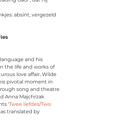
kjes: absint, vergezeld 
ies
 language and his 
 the life and works of 
urous love affair, Wilde 
his pivotal moment in 
through song and theatre 
nd Anna Majchrzak 
ts '
Twee liefdes/Two 
as translated by 