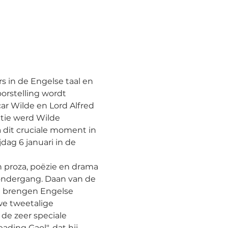
s in de Engelse taal en 
oorstelling wordt 
ar Wilde en Lord Alfred 
tie werd Wilde 
 dit cruciale moment in 
jdag 6 januari in de 
proza, poëzie en drama 
ondergang. Daan van de 
) brengen Engelse 
we tweetalige 
de zeer speciale 
ding Gaol", dat hij 