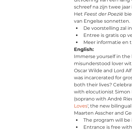
schreef na zijn twee jaar
Het 
Feest der Poezië
 bi
van Engelse sonnetten.
De voorstelling zal 
Entree is gratis op 
Meer informatie en ti
English:
Immerse yourself in the l
misunderstood lover with
Oscar Wilde and Lord Alfre
was incarcerated for gro
both their lives? Celebr
with elocutionist Simon 
(soprano with André Rieu
Loves
', the new bilingu
Maarten Asscher and Gerl
The program will be 
Entrance is free with