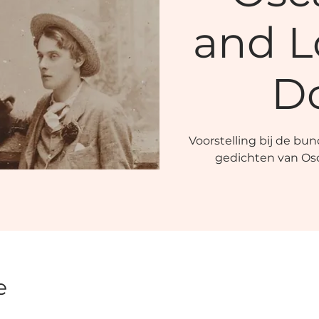
and L
D
Voorstelling bij de bun
gedichten van Osc
e