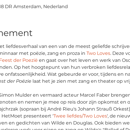
1018 DR Amsterdam, Nederland
enement
et liefdesverhaal van een van de meest geliefde schrijver
innaar met poëzie, zang en proza ​​in 
Two Loves
. Deze v
Feest der Poezië
 en gaat over het leven en werk van Osc
ienden. Op het hoogtepunt van hun verbroken liefdesrela
onfatsoenlijkheid. Wat gebeurde er voor, tijdens en na
st der Poëzie
 laat het je zien met zang en theater op vri
Simon Mulder en vermaard acteur Marcel Faber brengen 
genoten en nemen je mee op reis door zijn opkomst en 
ajchrzak (sopraan bij André Rieu's Johann Strauß Orkest
j HetMoet presenteert '
Twee liefdes/Two Loves
', de nieu
ven en gedichten van Wilde en Douglas. Ook bieden we 
erloren werk voor piano en zang op Wilde's "Ballad of Rea