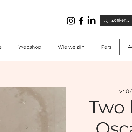
s
Webshop
Wie we zijn
Pers
A
vr 0
Two 
Osc