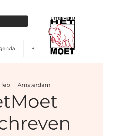
genda
+
 feb
  |  
Amsterdam
etMoet
chreven