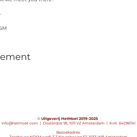
4
DSM
enement
©
Uitgeverij HetMoet 2019-2025
info@hetmoet.com
|
Oosterdok 95, 1011 VZ Amsterdam | KvK 64296741
Bezoekadres:
Treehouse NDSM werf: T.T Neveritaweg 57, 1033 WB Amsterdam