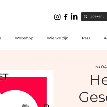
s
Webshop
Wie we zijn
Pers
A
zo 04
H
Ges