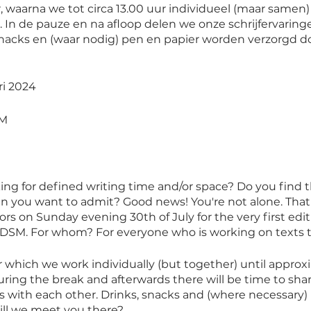
, waarna we tot circa 13.00 uur individueel (maar samen
e. In de pauze en na afloop delen we onze schrijfervaring
snacks en (waar nodig) pen en papier worden verzorgd d
i 2024
SM
king for defined writing time and/or space? Do you find 
an you want to admit? Good news! You're not alone. That 
rs on Sunday evening 30th of July for the very first editi
NDSM. For whom? For everyone who is working on texts 
r which we work individually (but together) until approx
uring the break and afterwards there will be time to sha
s with each other. Drinks, snacks and (where necessary)
ll we meet you there?