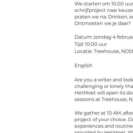
We starten om 10.00 uur
schrijfproject naar keuz
praten we na. Drinken, 
Ontmoeten we je daar?
Datum: zondag 4 februar
Tijd: 10.00 uur
Locatie: Treehouse, ND
English
Are you a writer and loo
challenging or lonely th
HetMoet will open its doo
sessions at Treehouse, 
We gather at 10 AM, afte
project of your choice. D
experiences and routine
provided by HetMoet. Wi