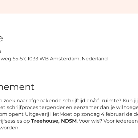
e
0
taweg 55-57, 1033 WB Amsterdam, Nederland
enement
op zoek naar afgebakende schrijftijd en/of -ruimte? Kun jij
het schrijfproces tergender en eenzamer dan je wil toe
rom opent Uitgeverij HetMoet op zondag 4 februari de 
ijfsessies op
Treehouse, NDSM
. Voor wie? Voor iedereen
worden.