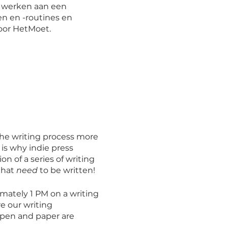
) werken aan een
en en -routines en
oor HetMoet.
the writing process more
is why indie press
on of a series of writing
that
need
to be written!
imately 1 PM on a writing
re our writing
 pen and paper are