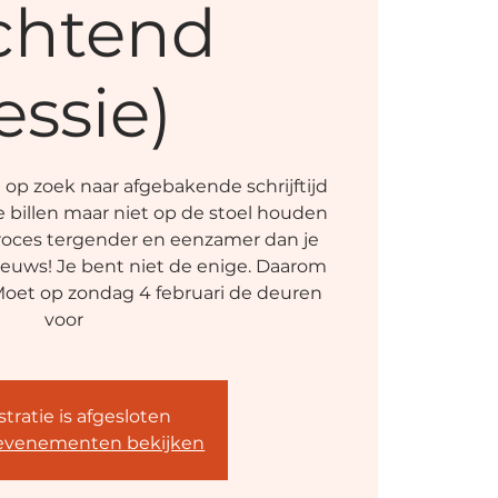
chtend
essie)
n op zoek naar afgebakende schrijftijd
je billen maar niet op de stoel houden
fproces tergender en eenzamer dan je
euws! Je bent niet de enige. Daarom
Moet op zondag 4 februari de deuren
voor
tratie is afgesloten
evenementen bekijken