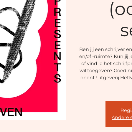
(o
s
Ben jij een schrijver e
en/of -ruimte? Kun jij 
of vind je het schrij
wil toegeven? Goed ni
opent Uitgeverij Het
Regis
Andere 