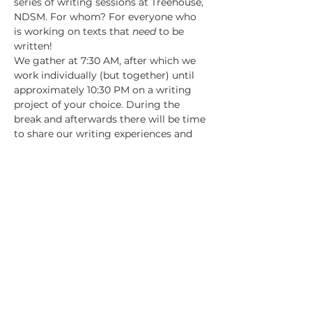
series of writing sessions at Treehouse, 
NDSM. For whom? For everyone who 
is working on texts that 
need
 to be 
written!
We gather at 7:30 AM, after which we 
work individually (but together) until 
approximately 10:30 PM on a writing 
project of your choice. During the 
break and afterwards there will be time 
to share our writing experiences and 
routines with each other. Drinks, 
snacks and (where necessary) pen and 
paper are provided by HetMoet. Will 
we meet you there?
Date: Sunday, July 30
Time: 19:30
Location: Treehouse, NDSM
Tickets