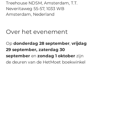
Treehouse NDSM, Amsterdam, T.T.
Neveritaweg 55-57, 1033 WB
Amsterdam, Nederland
Over het evenement
Op 
donderdag 28 september
, 
vrijdag 
29 september, zaterdag 30 
september
 en 
zondag 1 oktober
 zijn 
de deuren van de HetMoet boekwinkel 
geopend tussen 12:00 en 18:00. Kom 
gezellig langs!
En kom je op donderdag, blijf dan 
vooral hangen voor onze Open Mic: 
HetMoet Gezegd
! 
Deel dit evenement