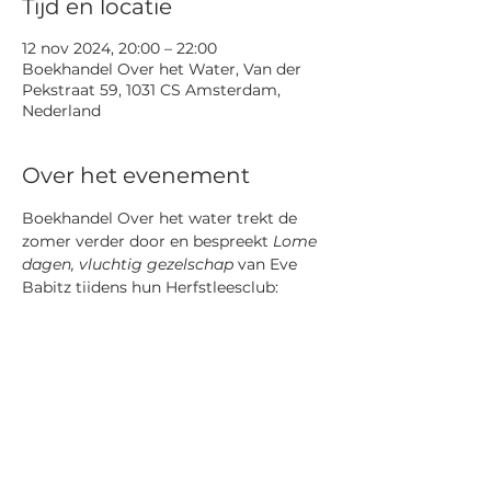
Tijd en locatie
12 nov 2024, 20:00 – 22:00
Boekhandel Over het Water, Van der
Pekstraat 59, 1031 CS Amsterdam,
Nederland
Over het evenement
Boekhandel Over het water trekt de 
zomer verder door en bespreekt 
Lome 
dagen, vluchtig gezelschap
 van Eve 
Babitz tijdens hun Herfstleesclub: 
California Dreamin'. Vertaler Astrid 
Huisman zal er ook zijn om over haar 
ervaring te vertellen! 
Koop het boek op 
onze webshop
 en 
meld je 
hier
 aan voor de leesclub.