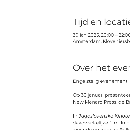
Tijd en locati
30 jan 2025, 20:00 – 22:0
Amsterdam, Kloveniersb
Over het ev
Engelstalig evenement 
Op 30 januari presentee
New Menard Press, de Bri
In 
Jugoslovenska Kinote
daadwerkelijke film. In d
woonde en door de Balkan