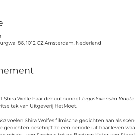
e
0
urgwal 86, 1012 CZ Amsterdam, Nederland
enement
rt Shira Wolfe haar debuutbundel 
Jugoslovenska Kinotek
tse tak van Uitgeverij HetMoet. 
ka 
voelen Shira Wolfes filmische gedichten aan als scèn
e gedichten beschrijft ze een periode uit haar leven waa
 reisde – van Sarajevo tot de Baai van Kotor, van Stara 