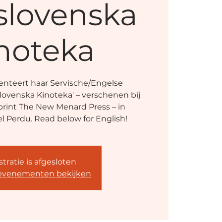
slovenska
noteka
enteert haar Servische/Engelse
ovenska Kinoteka' – verschenen bij
rint The New Menard Press – in
 Perdu. Read below for English!
tratie is afgesloten
evenementen bekijken