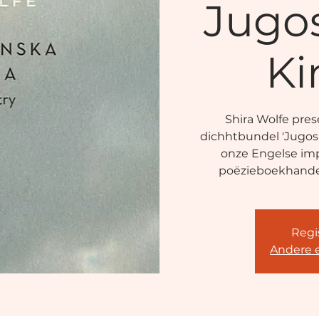
Jugo
Ki
Shira Wolfe pres
dichhtbundel 'Jugosl
onze Engelse imp
poëzieboekhandel
Regis
Andere 