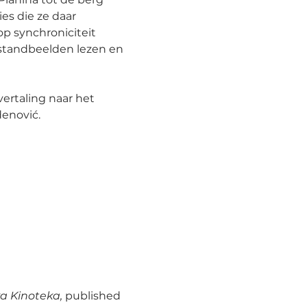
es die ze daar 
p synchroniciteit 
standbeelden lezen en 
vertaling naar het 
enović.
a Kinoteka, 
published 