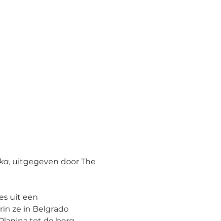
a, 
uitgegeven door The 
es uit een 
rin ze in Belgrado 
Planina tot de berg 