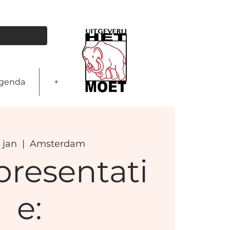
genda
+
 jan
  |  
Amsterdam
resentati
e: