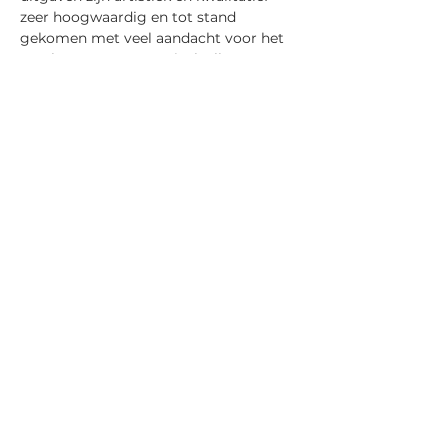
zeer hoogwaardig en tot stand 
gekomen met veel aandacht voor het 
maakproces en materiaal. Elke 
belangrijke Nederlandse auteur en 
kunstenaar heeft in de loop van zijn 
of haar loopbaan bij deze uitgeverijen 
gepubliceerd.
De eerste editie van De Beurs van 
Bijzondere Uitgevers vond in 1977 
plaats.
Tickets kosten €3,50 en zijn 
verkrijgbaar of bij Paradiso aan de 
deur.
hier
Deel dit evenement
©
Uitgeverij HetMoet
2019-2025